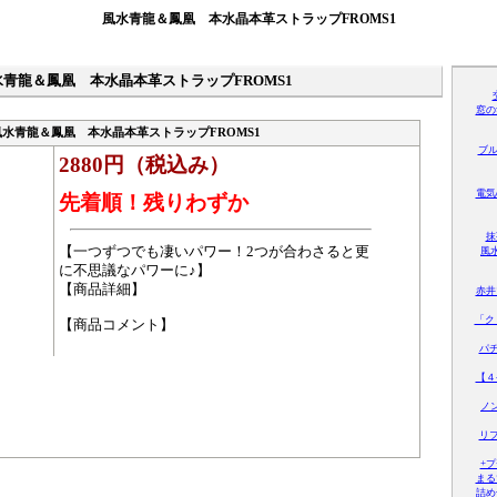
風水青龍＆鳳凰 本水晶本革ストラップFROMS1
水青龍＆鳳凰 本水晶本革ストラップFROMS1
窓の
風水青龍＆鳳凰 本水晶本革ストラップFROMS1
ブル
2880円（税込み）
電気
先着順！残りわずか
抹
【一つずつでも凄いパワー！2つが合わさると更
風
に不思議なパワーに♪】
【商品詳細】
赤井
「ク
【商品コメント】
パ
【４
ノ
リ
+
まる
詰め