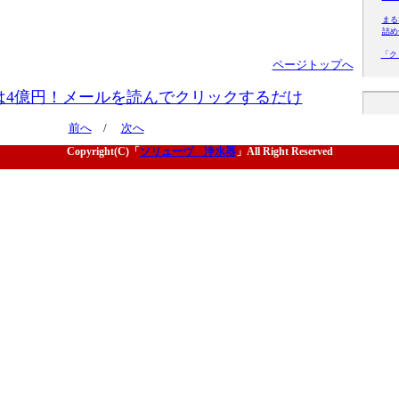
まる
詰め
「ク
ページトップへ
は4億円！メールを読んでクリックするだけ
前へ
/
次へ
Copyright(C)「
ソリューヴ 浄水器
」All Right Reserved