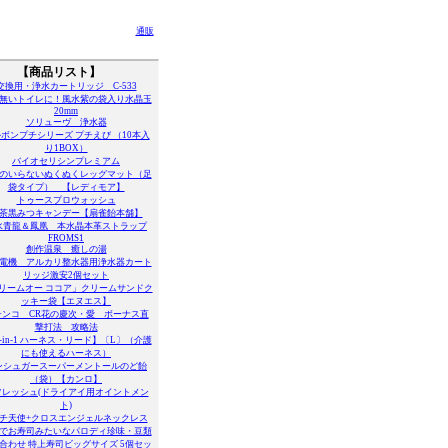
通販
【商品リスト】
交換用・浄水カートリッジ C-533
無いトイレに！風水紫の袋入り水晶玉
20mm
ソリューヴ 浄水器
ボンプチシリーズ プチえび （10本入
り1BOX）
バイオセリシンプレミアム
のいらないぬくぬくレッグマット（足
袋タイプ） 【レディモア】
トゥースプロウォッシュ
茶黒みつキャンデー【扇雀飴本舗】
水青龍＆鳳凰 本水晶本革ストラップ
FROMS1
創作温泉 癒しの湯
電機 アルカリ整水器用浄水器カート
リッジ激安2個セット
リームオー ココア」クリームサンドク
ッキー袋【エヌエス】
チンコ CR花の慶次・愛 ボーナス直
撃打法 攻略法
-in-1 ハーネス・リード】〔L〕（介護
にも使えるハーネス）
ンシュガースーパーメントールのど飴
（袋）【カンロ】
フレッシュ(ドライアイ用オイントメン
ト)
プチ天使+クロスエンジェルネックレス
でお寿司みたいなパロディ珍味・豆類
合わせ 特上寿司ビッグサイズ 5個セッ