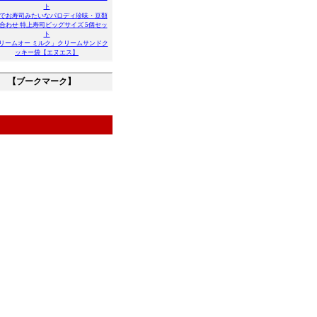
ト
でお寿司みたいなパロディ珍味・豆類
合わせ 特上寿司ビッグサイズ 5個セッ
ト
リームオー ミルク」クリームサンドク
ッキー袋【エヌエス】
【ブークマーク】